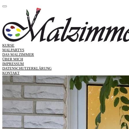
KURSE
MALPARTYS
DAS MALZIMMER
ÜBER MICH
IMPRESSUM
DATENSCHUTZERKLÄRUNG
KONTAKT